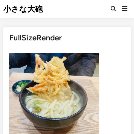
Skip
小さな大砲
Mai
to
Open
Men
Search
content
FullSizeRender