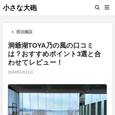
Skip
小さな大砲
Mai
to
Open
Men
Search
content
Posted
宿泊施設
in
洞爺湖TOYA乃の風の口コミ
は？おすすめポイント3選と合
わせてレビュー！
2024年5月15日