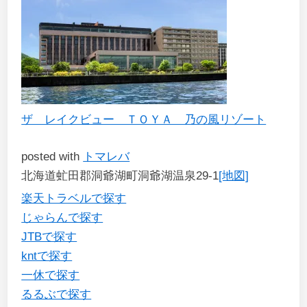
ザ レイクビュー ＴＯＹＡ 乃の風リゾート
posted with
トマレバ
北海道虻田郡洞爺湖町洞爺湖温泉29-1
[地図]
楽天トラベルで探す
じゃらんで探す
JTBで探す
kntで探す
一休で探す
るるぶで探す