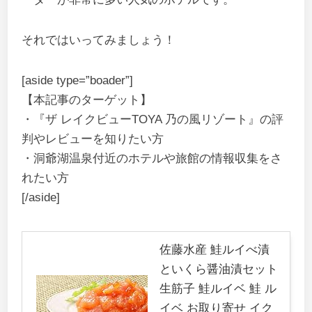
それではいってみましょう！
[aside type=”boader”]
【本記事のターゲット】
・『ザ レイクビューTOYA 乃の風リゾート』の評
判やレビューを知りたい方
・洞爺湖温泉付近のホテルや旅館の情報収集をさ
れたい方
[/aside]
佐藤水産 鮭ルイべ漬
といくら醤油漬セット
生筋子 鮭ルイベ 鮭 ル
イベ お取り寄せ イク