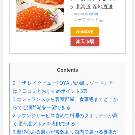
ラ 北海道 産地直送
created by
Rinker
ノーブランド品
Amazon
楽天市場
Contents
0.『ザ レイクビューTOYA 乃の風リゾート』と
は？口コミとおすすめポイント3選
1.エントランスから客室部屋、食事処までどこか
らでも洞爺湖を一望できる
2.ラウンジサービス含めて料理のクオリティが高
く北海道グルメを堪能できる
3.遊び心ある展示が複数あり館内で遊べる要素が