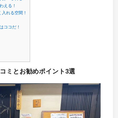
味わえる！
く入れる空間！
ルはココだ！
口コミとお勧めポイント3選