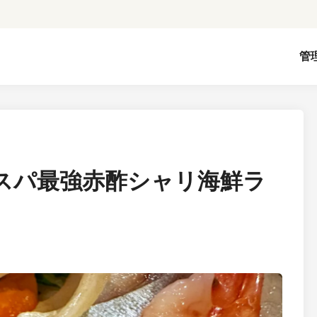
管
スパ最強赤酢シャリ海鮮ラ
！