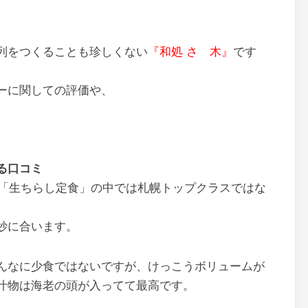
列をつくることも珍しくない
『和処 さゝ木』
です
ーに関しての評価や、
、
。
る口コミ
や「生ちらし定食」の中では札幌トップクラスではな
妙に合います。
んなに少食ではないですが、けっこうボリュームが
汁物は海老の頭が入ってて最高です。