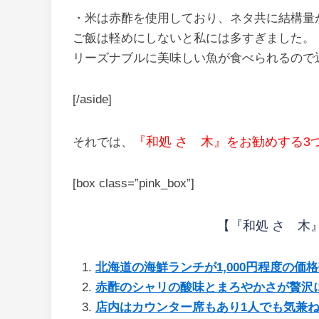
・米は赤酢を使用しており、ネタ共に結構量
ご飯は軽めにしないと私には多すぎました。
リーズナブルに美味しい魚が食べられるので
[/aside]
『和処 さゝ木』をお勧めする3
それでは、
[box class=”pink_box”]
【『和処 さゝ木
北海道の海鮮ランチが1,000円程度の価
赤酢のシャリの酸味とまろやかさが贅沢
店内はカウンター席もあり1人でも気兼