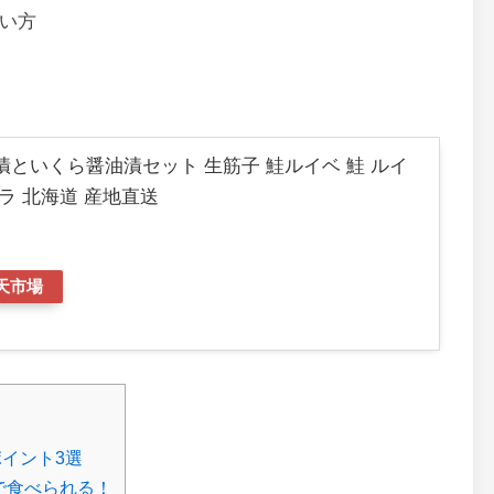
たい方
漬といくら醤油漬セット 生筋子 鮭ルイベ 鮭 ルイ
ラ 北海道 産地直送
天市場
ポイント3選
帯で食べられる！