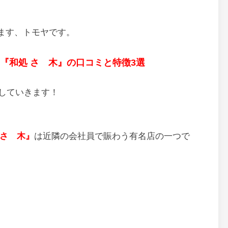
ます、トモヤです。
『和処 さゝ木』の口コミと特徴3選
していきます！
 さゝ木』
は近隣の会社員で賑わう有名店の一つで