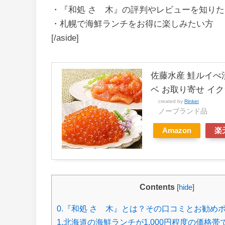
・『和処 さゝ木』の評判やレビューを知り
・札幌で海鮮ランチをお得に楽しみたい方
[/aside]
佐藤水産 鮭ルイべ
ベ お取り寄せ イク
created by
Rinker
ノーブランド品
Amazon
楽
Contents
[
hide
]
0.『和処 さゝ木』とは？その口コミとお勧め
1.北海道の海鮮ランチが1,000円程度の価格