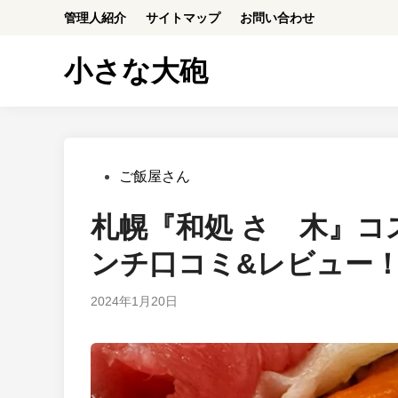
Skip
管理人紹介
サイトマップ
お問い合わせ
to
content
小さな大砲
Posted
ご飯屋さん
in
札幌『和処 さゝ木』コ
ンチ口コミ&レビュー
2024年1月20日