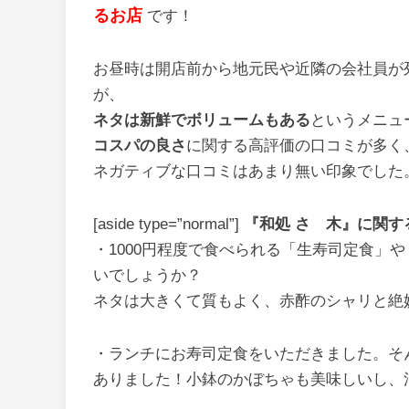
るお店
です！
お昼時は開店前から地元民や近隣の会社員が
が、
ネタは新鮮でボリュームもある
というメニュ
コスパの良さ
に関する高評価の口コミが多く
ネガティブな口コミはあまり無い印象でした
[aside type=”normal”]
『和処 さゝ木』に関す
・1000円程度で食べられる「生寿司定食」
いでしょうか？
ネタは大きくて質もよく、赤酢のシャリと絶
・ランチにお寿司定食をいただきました。そ
ありました！小鉢のかぼちゃも美味しいし、