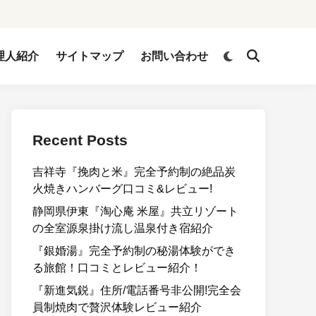
Switch
理人紹介
サイトマップ
お問い合わせ
Open
to
Search
dark
mode
Recent Posts
吉祥寺『挽肉と米』完全予約制の絶品炭
火焼きハンバーグ口コミ&レビュー!
静岡県伊東『淘心庵 米屋』共立リゾート
の全室源泉掛け流し温泉付き宿紹介
『銀婚湯』完全予約制の秘湯体験ができ
る旅館！口コミとレビュー紹介！
『新進気鋭』住所/電話番号非公開!完全会
員制焼肉で贅沢体験レビュー紹介