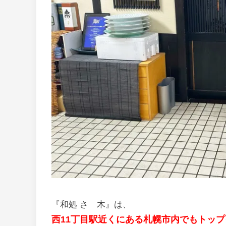
『和処 さゝ木』は、
西11丁目駅近くにある札幌市内でもトッ